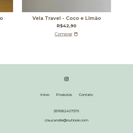
go
Vela Travel - Coco e Limão
R$42,90
Início
Produtos
Contato
5511982407579
claucandle@outlook.com